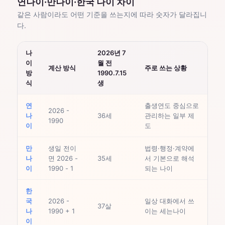
연나이·만나이·한국 나이 차이
같은 사람이라도 어떤 기준을 쓰는지에 따라 숫자가 달라집니
다.
나
2026년 7
이
월 전
계산 방식
주로 쓰는 상황
방
1990.7.15
식
생
연
출생연도 중심으로
2026 -
나
36세
관리하는 일부 제
1990
이
도
만
생일 전이
법령·행정·계약에
나
면 2026 -
35세
서 기본으로 해석
이
1990 - 1
되는 나이
한
국
2026 -
일상 대화에서 쓰
37살
나
1990 + 1
이는 세는나이
이