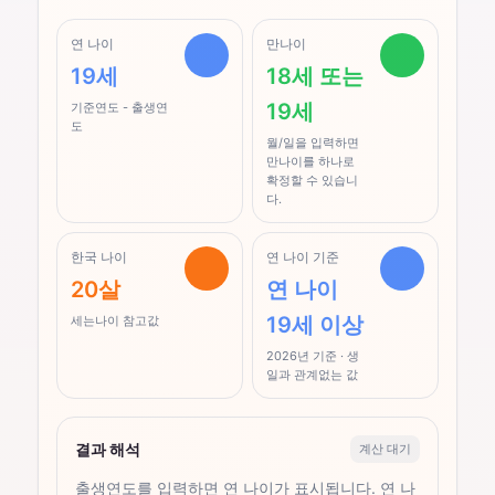
연 나이
만나이
19세
18세 또는
19세
기준연도 - 출생연
도
월/일을 입력하면
만나이를 하나로
확정할 수 있습니
다.
한국 나이
연 나이 기준
20살
연 나이
19세 이상
세는나이 참고값
2026년 기준 · 생
일과 관계없는 값
결과 해석
계산 대기
출생연도를 입력하면 연 나이가 표시됩니다. 연 나