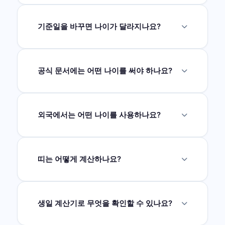
2023년 6월 28일부터 시행된 법으로, 특별한 규
정이 없으면 법령과 행정에서 나이를 만 나이로
해석하도록 정리했어요. 다만 주류/담배 구매처
기준일을 바꾸면 나이가 달라지나요?
럼 청소년보호법상 별도 기준이 있는 경우는 따
네, 만나이는 기준일에 따라 달라져요. 생일 전이
로 확인해야 해요.
성년 나이 계산기에서 확인 →
면 1살 적고, 생일 후면 1살 더해요. 한국 나이는
연도만 바뀌면 달라져요.
공식 문서에는 어떤 나이를 써야 하나요?
2023년 이후 모든 공식 문서에는 만나이를 사용
해요. 주민등록, 여권, 계약서, 의료 기록 등 모두
만나이 기준이에요.
외국에서는 어떤 나이를 사용하나요?
대부분의 국가에서는 만나이만 사용해요. 한국
나이(세는나이)는 한국 고유의 전통적인 계산 방
식이에요.
띠는 어떻게 계산하나요?
띠는 출생연도를 기준으로 12년 주기로 돌아가
요. 이 사이트는 양력 연도 기준으로 계산해요.
(음력 기준과 다를 수 있어요)
띠 계산기에서 자
생일 계산기로 무엇을 확인할 수 있나요?
세히 확인 →
생년월일과 기준일을 입력하면 다음 생일 날짜,