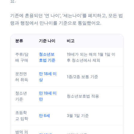
요.
기존에 혼용되던 '연 나이', '세는나이'를 폐지하고, 모든 법
령과 행정에서 만나이를 기준으로 통일했어요.
분류
기준 나이
비고
주류/담
청소년보
19세가 되는 해의 1월 1일 이
배 구매
호법 기준
후 청소년에서 제외
운전면
만 18세 이
1종/2종 보통 기준
허 취득
상
청소년
만 19세 미
청소년보호법 적용
기준
만
초등학
만 6세
3월 1일 기준
교 입학
병역 의