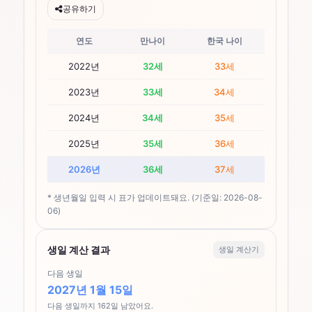
공유하기
연도
만나이
한국 나이
2022년
32세
33세
2023년
33세
34세
2024년
34세
35세
2025년
35세
36세
2026년
36세
37세
* 생년월일 입력 시 표가 업데이트돼요. (기준일:
2026-08-
06
)
생일 계산 결과
생일 계산기
다음 생일
2027년 1월 15일
다음 생일까지 162일 남았어요.