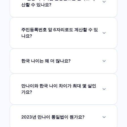
표시되고, 특정 날짜 기준도 선택할 수 있습니다.
산할 수 있나요?
출생연도만 알면 한국 나이와 연 나이는 바로 확
인할 수 있지만, 정확한 만나이는 생일이 지났는
지에 따라 달라집니다. 연도만 입력해 빠르게 비
주민등록번호 앞 6자리로도 계산할 수 있
교하려면 년생 나이 계산기를 이용하세요.
87년
나요?
생·2009년생 나이 확인 →
앞 6자리가 YYMMDD 형식이라면 연도를 먼저
확정해야 합니다. 예를 들어 920409는 보통
1992년 4월 9일을 뜻하지만, 세기 구분이 필요
한국 나이는 왜 더 많나요?
한 경우 원래 생년을 확인한 뒤 입력하세요.
한국 나이(세는나이)는 태어나면 바로 1살이고,
매년 1월 1일에 모두 함께 1살씩 더해요. 그래서
만나이보다 1~2살 더 많아요.
만나이와 한국 나이 차이가 최대 몇 살인
가요?
최대 2살까지 차이날 수 있어요. 예를 들어 12월
31일생이 1월 1일에 계산하면, 만나이는 생일 전
이라 1살 적고, 한국 나이는 새해라 1살 더해져서
2023년 만나이 통일법이 뭔가요?
총 2살 차이가 나요.