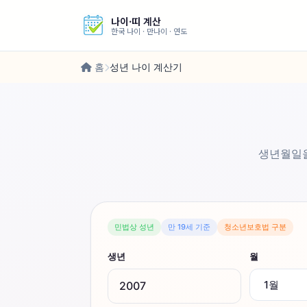
나이·띠 계산
한국 나이 · 만나이 · 연도
홈
성년 나이 계산기
생년월일을
민법상 성년
만 19세 기준
청소년보호법 구분
생년
월