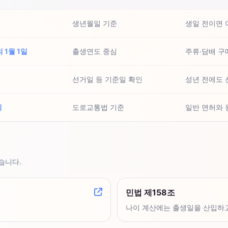
생년월일 기준
생일 전이면 
 1월 1일
출생연도 중심
주류·담배 구
선거일 등 기준일 확인
성년 전에도 
이
도로교통법 기준
일반 면허와 
습니다.
민법 제158조
나이 계산에는 출생일을 산입하고