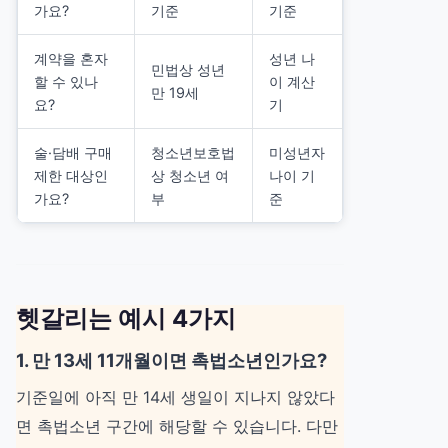
가요?
기준
기준
계약을 혼자
성년 나
민법상 성년
할 수 있나
이 계산
만 19세
요?
기
술·담배 구매
청소년보호법
미성년자
제한 대상인
상 청소년 여
나이 기
가요?
부
준
헷갈리는 예시 4가지
1. 만 13세 11개월이면 촉법소년인가요?
기준일에 아직 만 14세 생일이 지나지 않았다
면 촉법소년 구간에 해당할 수 있습니다. 다만