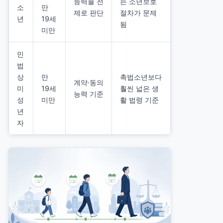
능력을 전
는 소년보호
소
만
제로 판단
절차가 문제
년
19세
됨
미만
민
법
상
만
촉법소년보다
계약·동의
미
19세
훨씬 넓은 생
능력 기준
성
미만
활 법령 기준
년
자