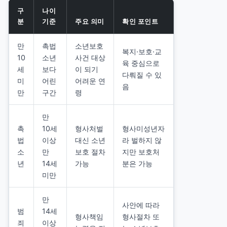
구
나이
분
기준
주요 의미
확인 포인트
만
촉법
소년보호
복지·보호·교
10
소년
사건 대상
육 중심으로
세
보다
이 되기
다뤄질 수 있
미
어린
어려운 연
음
만
구간
령
만
촉
10세
형사처벌
형사미성년자
법
이상
대신 소년
라 벌하지 않
소
만
보호 절차
지만 보호처
년
14세
가능
분은 가능
미만
만
사안에 따라
범
14세
형사책임
형사절차 또
죄
이상