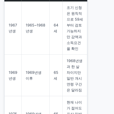
조기 신청
은 원칙적
으로 59세
1967
1965~1968
64
부터 검토
년생
년생
세
가능하지
만 감액과
소득요건
을 확인
1968년생
과 한 살
1969
1969년생
65
차이지만
년생
이후
세
일반 개시
연령 구간
은 달라짐
현재 나이
가 젊어도
1975
1969년생
65
표상 일반