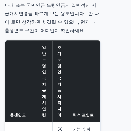
아래 표는 국민연금 노령연금의 일반적인 지
급개시연령을 빠르게 보는 용도입니다. "만 나
이"로만 생각하면 헷갈릴 수 있으니, 먼저 내
출생연도 구간이 어디인지 확인하세요.
일
조
반
기
노
노
령
령
연
연
금
금
지
가
급
능
개
시
시
작
연
나
출생연도
령
이
해석 포인트
56
기본 수령