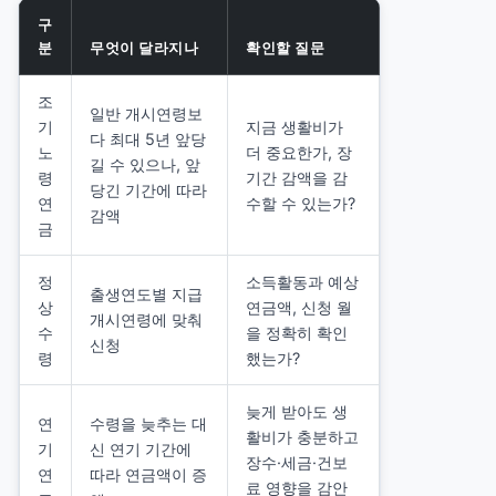
구
분
무엇이 달라지나
확인할 질문
조
일반 개시연령보
기
지금 생활비가
다 최대 5년 앞당
노
더 중요한가, 장
길 수 있으나, 앞
령
기간 감액을 감
당긴 기간에 따라
연
수할 수 있는가?
감액
금
정
소득활동과 예상
출생연도별 지급
상
연금액, 신청 월
개시연령에 맞춰
수
을 정확히 확인
신청
령
했는가?
늦게 받아도 생
연
수령을 늦추는 대
활비가 충분하고
기
신 연기 기간에
장수·세금·건보
연
따라 연금액이 증
료 영향을 감안