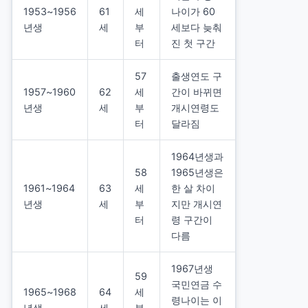
1953~1956
61
세
나이가 60
년생
세
부
세보다 늦춰
터
진 첫 구간
57
출생연도 구
1957~1960
62
세
간이 바뀌면
년생
세
부
개시연령도
터
달라짐
1964년생과
58
1965년생은
1961~1964
63
세
한 살 차이
년생
세
부
지만 개시연
터
령 구간이
다름
1967년생
59
국민연금 수
1965~1968
64
세
령나이는 이
년생
세
부