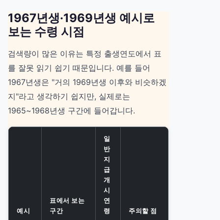
1967년생·1969년생 예시로
보는 수령 시점
검색량이 많은 이유는 특정 출생연도에서 표
를 잘못 읽기 쉽기 때문입니다. 예를 들어
1967년생은 "거의 1969년생 이후와 비슷하겠
지"라고 생각하기 쉽지만, 실제로는
1965~1968년생 구간에 들어갑니다.
일
반
지
급
개
시
표에서 보는
연
예시
구간
령
주의할 점